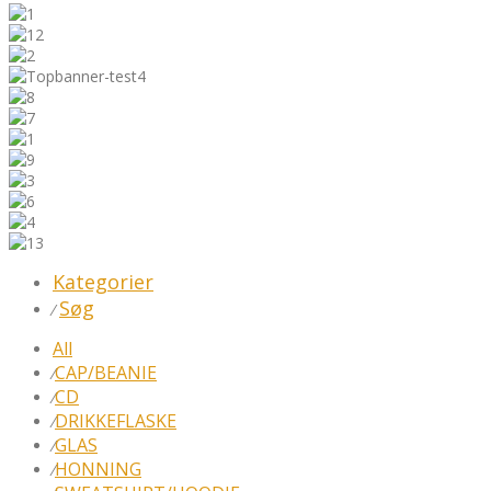
Kategorier
Søg
⁄
All
CAP/BEANIE
⁄
CD
⁄
DRIKKEFLASKE
⁄
GLAS
⁄
HONNING
⁄