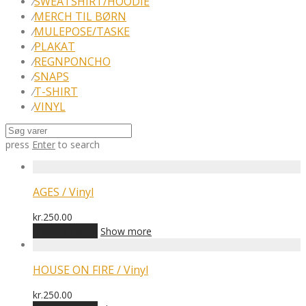
SWEATSHIRT/HOODIE
⁄
MERCH TIL BØRN
⁄
MULEPOSE/TASKE
⁄
PLAKAT
⁄
REGNPONCHO
⁄
SNAPS
⁄
T-SHIRT
⁄
VINYL
⁄
press
Enter
to search
AGES / Vinyl
kr.
250.00
Tilføj til kurv
Show more
HOUSE ON FIRE / Vinyl
kr.
250.00