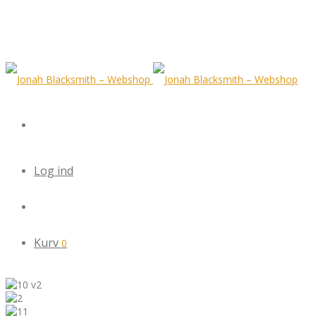
Log ind
Kurv
0