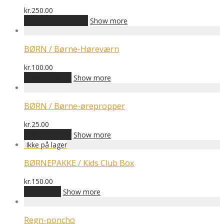
varianter.
Mulighederne
kr.
250.00
kan
Dette
Vælg muligheder
Show more
vælges
vare
på
har
varesiden
flere
BØRN / Børne-Høreværn
varianter.
Mulighederne
kr.
100.00
kan
Tilføj til kurv
Show more
vælges
på
varesiden
BØRN / Børne-ørepropper
kr.
25.00
Tilføj til kurv
Show more
BØRNEPAKKE / Kids Club Box
kr.
150.00
Læs mere
Show more
Regn-poncho