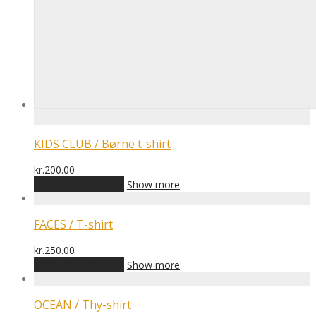
KIDS CLUB / Børne t-shirt
kr.
200.00
Dette
Vælg muligheder
Show more
vare
har
flere
FACES / T-shirt
varianter.
Mulighederne
kr.
250.00
kan
Dette
Vælg muligheder
Show more
vælges
vare
på
har
varesiden
flere
OCEAN / Thy-shirt