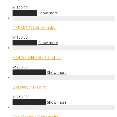
kr.
150.00
Tilføj til kurv
Show more
TERMO / Drikkeflaske
kr.
150.00
Tilføj til kurv
Show more
HOUSE ON FIRE / T-shirt
kr.
250.00
Dette
Vælg muligheder
Show more
vare
har
flere
BROWN / T-shirt
varianter.
Mulighederne
kr.
250.00
kan
Dette
Vælg muligheder
Show more
vælges
vare
på
har
varesiden
flere